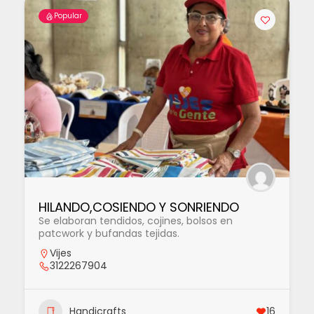
Popular
HILANDO,COSIENDO Y SONRIENDO
Se elaboran tendidos, cojines, bolsos en
patcwork y bufandas tejidas.
Vijes
3122267904
Handicrafts
16