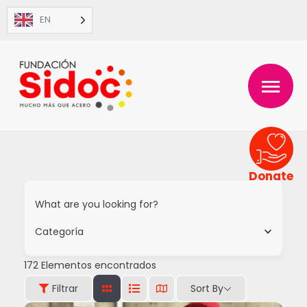
Skip
EN
to
content
MAIN
MENU
Donate
What are you looking for?
Categoría
172
Elementos encontrados
Sort By
Filtrar