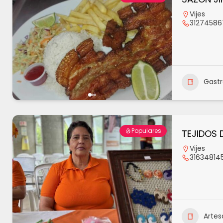
Vijes
31274586
Gast
Populares
TEJIDOS 
Vijes
31634814
Artes