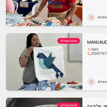
Artes
Populares
MANUALID
Vijes
32061797
Artes
Populares
SAZÓN JI