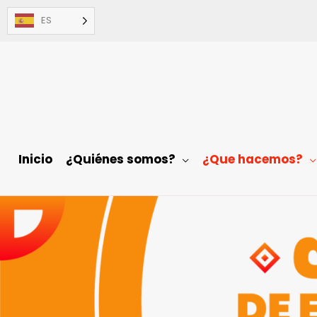
Ir
ES
al
contenido
Inicio
¿Quiénes somos?
¿Que hacemos?