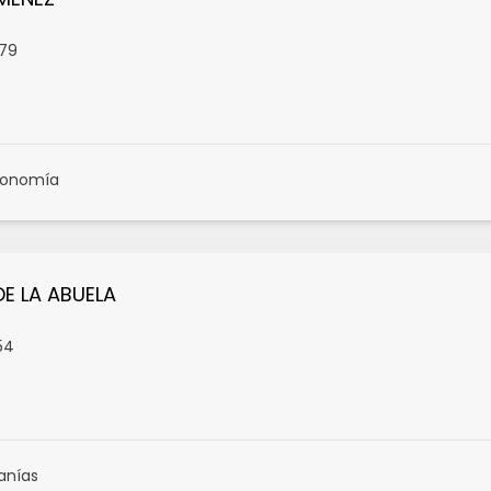
79
ronomía
DE LA ABUELA
54
anías