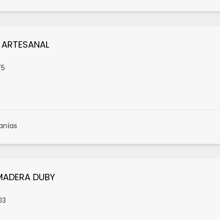
 ARTESANAL
75
anías
MADERA DUBY
03