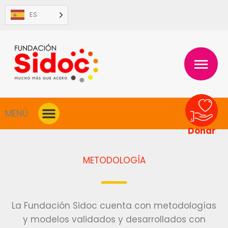
Ir
ES
al
contenido
MENÚ
PRINC
MENÚ
Donar
METODOLOGÍA
La Fundación Sidoc cuenta con metodologías
y modelos validados y desarrollados con