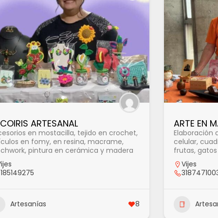
COIRIS ARTESANAL
ARTE EN 
esorios en mostacilla, tejido en crochet,
Elaboración d
ículos en fomy, en resina, macrame,
celular, cuad
chwork, pintura en cerámica y madera
frutas, gato
ijes
Vijes
3185149275
318747100
Artesanías
8
Artesa