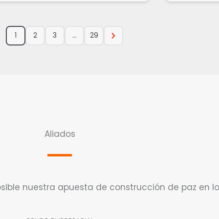
1
2
3
…
29
Aliados
ible nuestra apuesta de construcción de paz en los 