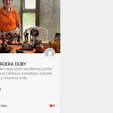
MADERA DUBY
e cajas para servilletas, porta
ros tallados, bandejas, bateas
s y muchos más.
3
nías
6