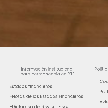
Información Institucional
Políti
para permanencia en RTE
Cód
Estados financieros
Pro
-Notas de los Estados Financieros
Avi
-Dictamen del Revisor Fiscal