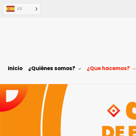
Ir
ES
al
contenido
Inicio
¿Quiénes somos?
¿Que hacemos?