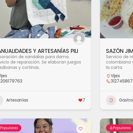
NUALIDADES Y ARTESANÍAS PILI
SAZÓN JI
boración de sandalias para dama.
Servicio de 
vicio de reparación. Se elaboran juegos
colombiana y 
sábanas y cortinas.
la carta.
ijes
Vijes
3206179763
312745867
Artesanías
7
Gastr
Populares
Populares