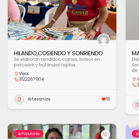
HILANDO,COSIENDO Y SONRIENDO
MA
Se elaboran tendidos, cojines, bolsos en
Ela
patcwork y bufandas tejidas.
Ser
de 
Vijes
3122267904
V
Artesanías
16
Populares