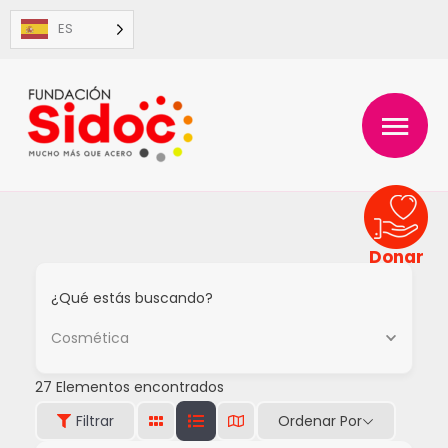
Ir
ES
al
contenido
MENÚ
PRINC
Donar
¿Qué estás buscando?
Cosmética
27
Elementos encontrados
Ordenar Por
Filtrar