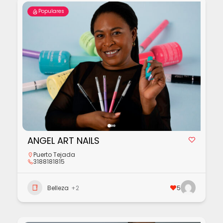
Populares
ANGEL ART NAILS
Puerto Tejada
3188181815
Belleza
+2
5