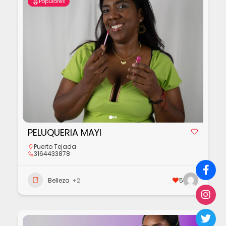
Populares
PELUQUERIA MAYI
Puerto Tejada
3164433878
Belleza
+2
5