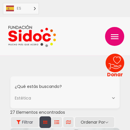
Ir
ES
al
contenido
MENÚ
PRINC
Donar
¿Qué estás buscando?
Estética
27
Elementos encontrados
Ordenar Por
Filtrar