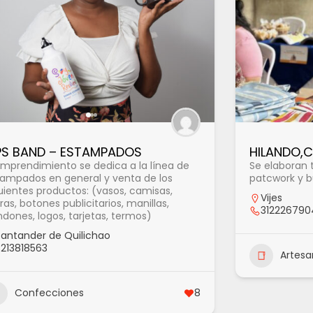
PS BAND – ESTAMPADOS
HILANDO,
emprendimiento se dedica a la línea de
Se elaboran t
ampados en general y venta de los
patcwork y b
uientes productos: (vasos, camisas,
Vijes
ras, botones publicitarios, manillas,
312226790
dones, logos, tarjetas, termos)
Santander de Quilichao
3213818563
Artesa
Confecciones
8