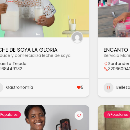
CHE DE SOYA LA GLORIA
ENCANTO 
duce y comercializa leche de soya.
Servicio Man
Puerto Tejada
Santander 
3168449232
32066094
Gastronomía
5
Bellez
Populares
Populares