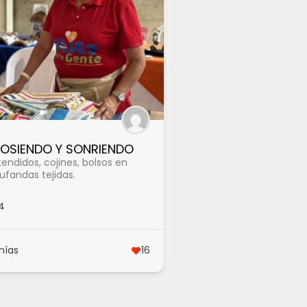
COSIENDO Y SONRIENDO
endidos, cojines, bolsos en
ufandas tejidas.
4
nías
16