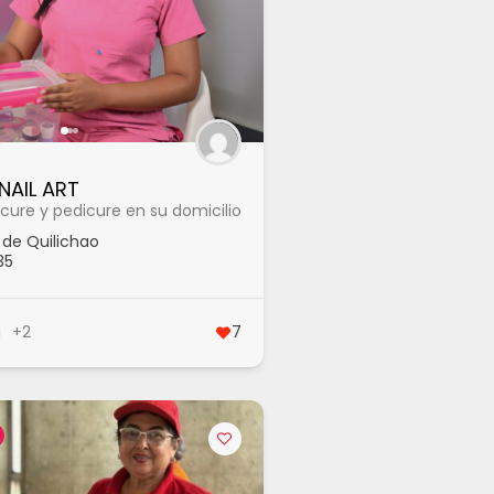
NAIL ART
icure y pedicure en su domicilio
de Quilichao
35
a
+2
7