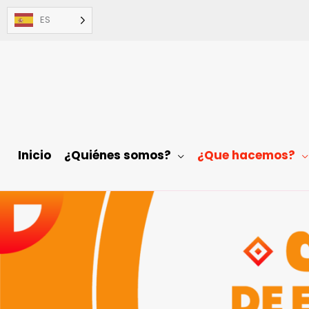
Ir
ES
al
contenido
Inicio
¿Quiénes somos?
¿Que hacemos?