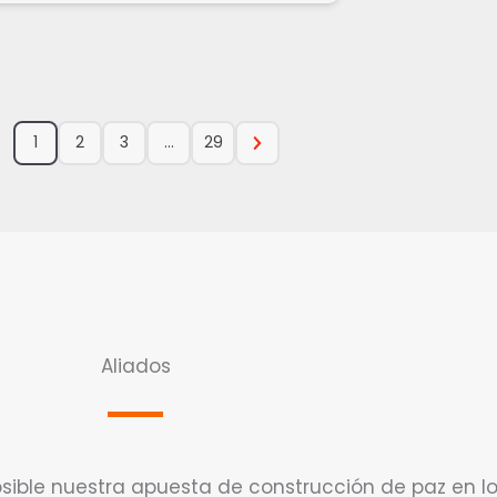
1
2
3
…
29
Aliados
ible nuestra apuesta de construcción de paz en los 